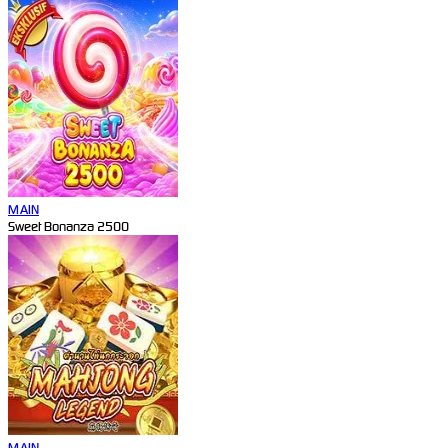
MAIN
Sweet Bonanza 2500
MAIN