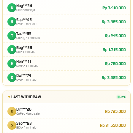
Has***77
Rp 3.885.000
H
BRI •
baru saja
Nug***34
Rp 3.410.000
N
BRI •
1 mnt lalu
Sap***45
Rp 3.465.000
S
OVO •
1 mnt lalu
Tau***65
Rp 245.000
T
GoPay •
1 mnt lalu
Bag***28
Rp 1.315.000
B
BRI •
1 mnt lalu
Hen***11
Rp 780.000
H
DANA •
1 mnt lalu
LAST WITHDRAW
▼
LIVE
Dim***26
Rp 725.000
D
GoPay •
baru saja
Sap***93
Rp 31.550.000
S
BCA •
1 mnt lalu