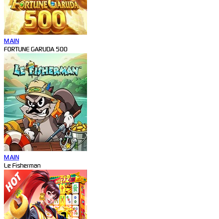
MAIN
FORTUNE GARUDA 500
MAIN
Le Fisherman