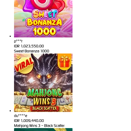
p***t
IDR
1,023,550.00
Sweet Bonanza 1000
du****e
IDR
1,009,440.00
Mahjong Wins 3 – Black Scatter