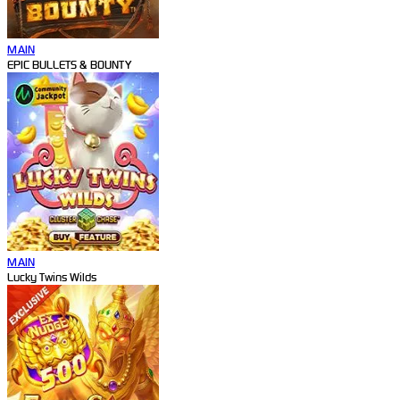
MAIN
EPIC BULLETS & BOUNTY
MAIN
Lucky Twins Wilds