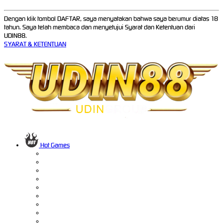
Dengan klik tombol DAFTAR, saya menyatakan bahwa saya berumur diatas 18
tahun. Saya telah membaca dan menyetujui Syarat dan Ketentuan dari
UDIN88.
SYARAT & KETENTUAN
Hot Games